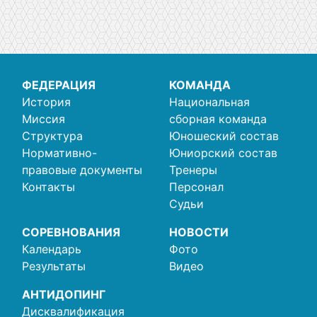
Навигация
по
списку
Мероприятия
ФЕДЕРАЦИЯ
КОМАНДА
История
Национальная
Миссия
сборная команда
Структура
Юношеский состав
Нормативно-
Юниорский состав
правовые документы
Тренеры
Контакты
Персонал
Судьи
СОРЕВНОВАНИЯ
НОВОСТИ
Календарь
Фото
Результаты
Видео
АНТИДОПИНГ
Дисквалификация