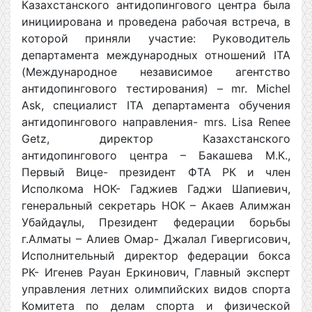
Казахстанского антидопингового центра была
инициирована и проведена рабочая встреча, в
которой приняли участие: Руководитель
департамента международных отношений ITA
(Международное независимое агентство
антидопингового тестирования) – mr. Michel
Ask, специалист ITA департамента обучения
антидопингового направления- mrs. Lisa Renee
Getz, директор Казахстанского
антидопингового центра – Бакашева М.К.,
Первый Вице- президент ФТА РК и член
Исполкома НОК- Гаджиев Гаджи Шапиевич,
генеральный секретарь НОК – Акаев Алимжан
Убайдаұлы, Президент федерации борьбы
г.Алматы – Алиев Омар- Джалал Гивергисович,
Исполнительный директор федерации бокса
РК- Игенев Рауан Еркинович, Главный эксперт
управления летних олимпийских видов спорта
Комитета по делам спорта и физической