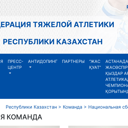
АЦИЯ ТЯЖЕЛОЙ АТЛЕТИКИ
СПУБЛИКИ КАЗАХСТАН
ИЯ
ПРЕСС-
АНТИДОПИНГ
ПАРТНЕРЫ
“ЖАС
АСТАНАДА
ЦЕНТР
ҚУАТ”
ЖАСӨСПІР
ҚЫЗДАР А
АТЛЕТИКА
ЧЕМПИОНА
ҚОРЫТЫН
еспублики Казахстан
>
Команда
>
Национальная сб
Я КОМАНДА