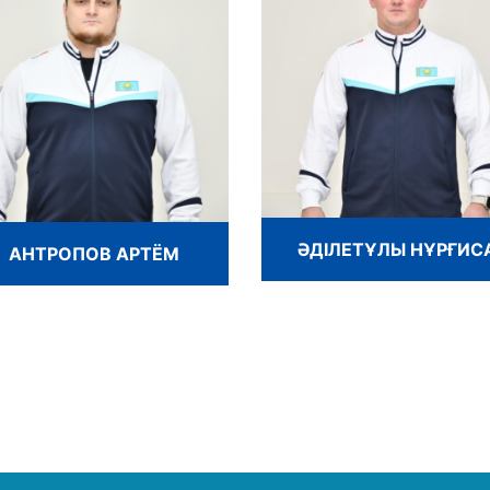
ӘДІЛЕТҰЛЫ НҰРҒИС
АНТРОПОВ АРТЁМ