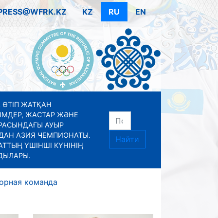
PRESS@WFRK.KZ
KZ
RU
EN
 ӨТІП ЖАТҚАН
ІМДЕР, ЖАСТАР ЖӘНЕ
РАСЫНДАҒЫ АУЫР
ДАН АЗИЯ ЧЕМПИОНАТЫ.
Найти
ТТЫҢ ҮШІНШІ КҮНІНІҢ
ДЫЛАРЫ.
орная команда