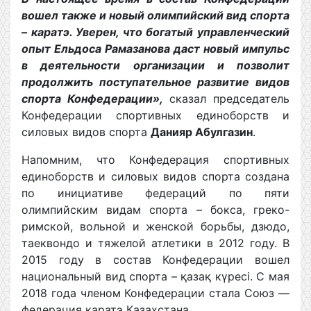
вошел также и новый олимпийский вид спорта
– каратэ. Уверен, что богатый управленческий
опыт Ельдоса Рамазанова даст новый импульс
в деятельности организации и позволит
продолжить поступательное развитие видов
спорта Конфедерации»,
сказал председатель
Конфедерации спортивных единоборств и
силовых видов спорта
Данияр Абулгазин
.
Напомним, что Конфедерация спортивных
единоборств и силовых видов спорта создана
по инициативе федераций по пяти
олимпийским видам спорта – бокса, греко-
римской, вольной и женской борьбы, дзюдо,
таеквондо и тяжелой атлетики в 2012 году. В
2015 году в состав Конфедерации вошел
национальный вид спорта – қазақ күресі. С мая
2018 года членом Конфедерации стала Союз —
федерация каратэ Казахстана.