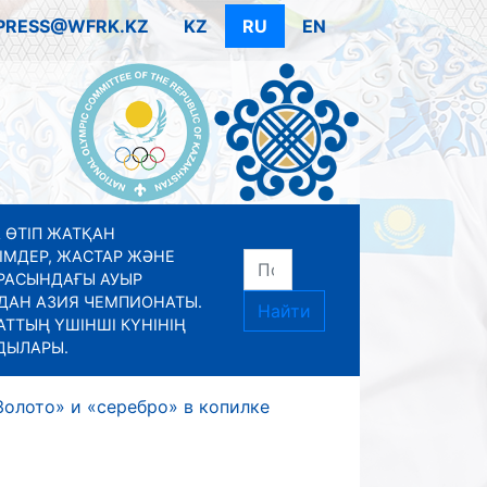
PRESS@WFRK.KZ
KZ
RU
EN
 ӨТІП ЖАТҚАН
ІМДЕР, ЖАСТАР ЖӘНЕ
РАСЫНДАҒЫ АУЫР
ДАН АЗИЯ ЧЕМПИОНАТЫ.
Найти
ТТЫҢ ҮШІНШІ КҮНІНІҢ
ДЫЛАРЫ.
Золото» и «серебро» в копилке