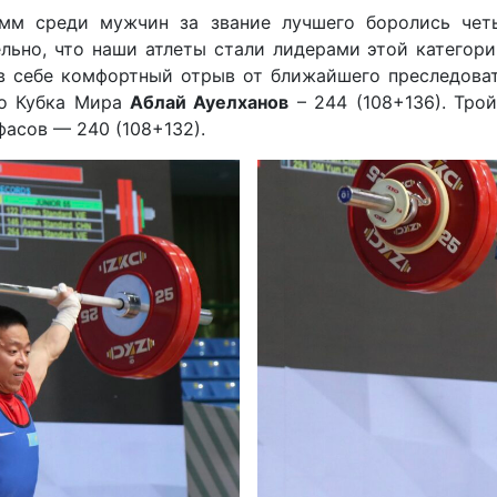
амм среди мужчин за звание лучшего боролись чет
льно, что наши атлеты стали лидерами этой категори
ив себе комфортный отрыв от ближайшего преследоват
го Кубка Мира
Аблай Ауелханов
– 244 (108+136). Тро
фасов — 240 (108+132).