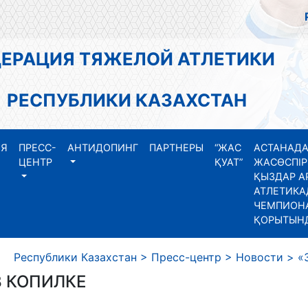
АЦИЯ ТЯЖЕЛОЙ АТЛЕТИКИ
СПУБЛИКИ КАЗАХСТАН
ИЯ
ПРЕСС-
АНТИДОПИНГ
ПАРТНЕРЫ
“ЖАС
АСТАНАДА
ЦЕНТР
ҚУАТ”
ЖАСӨСПІР
ҚЫЗДАР А
АТЛЕТИКА
ЧЕМПИОНА
ҚОРЫТЫН
еспублики Казахстан
>
Пресс-центр
>
Новости
>
«
В КОПИЛКЕ