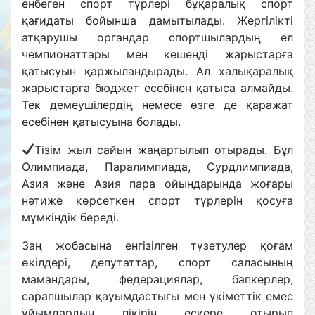
енбеген спорт түрлері бұқаралық спорт
қағидаты бойынша дамытылады. Жергілікті
атқарушы органдар спортшылардың ел
чемпионаттары мен кешенді жарыстарға
қатысуын қаржыландырады. Ал халықаралық
жарыстарға бюджет есебінен қатыса алмайды.
Тек демеушілердің немесе өзге де қаражат
есебінен қатысуына болады.
Тізім жыл сайын жаңартылып отырады. Бұл
Олимпиада, Паралимпиада, Сурдлимпиада,
Азия және Азия пара ойындарында жоғары
нәтиже көрсеткен спорт түрлерін қосуға
мүмкіндік береді.
Заң жобасына енгізілген түзетулер қоғам
өкілдері, депутаттар, спорт саласының
мамандары, федерациялар, бапкерлер,
сарапшылар қауымдастығы мен үкіметтік емес
ұйымдардың пікірін ескере отырып