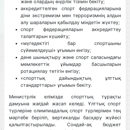
және олардың өңірлік тізімін бекіту;
аккредиттелген спорт федерацияларына
діни экстремизм мен терроризмнің алдын
алу шараларын қабылдау міндетін жүктеу;
спорт федерацияларын аккредиттеу
талаптарын күшейту;
«мүгедектігі бар спортшыны
сүйемелдеуші» ұғымын енгізу;
дене шынықтыру және спорт саласындағы
мемлекеттік ұйымдар басшыларын
ротациялау тетігін енгізу;
«спорттық дайындықтың ұлттық
стандарттары» ұғымын бекіту.
Министрлік елімізде спорттың тұрақты
дамуына жағдай жасап келеді. Ұлттық спорт
түрлеріне олимпиадалық спорт түрлерімен тең
мәртебе беріліп, вертикалды басқару жүйесі
қалыптастырылады. Сондай-ақ бюджет