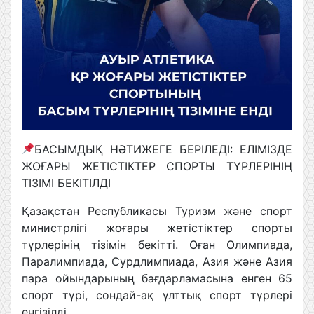
БАСЫМДЫҚ НӘТИЖЕГЕ БЕРІЛЕДІ: ЕЛІМІЗДЕ
ЖОҒАРЫ ЖЕТІСТІКТЕР СПОРТЫ ТҮРЛЕРІНІҢ
ТІЗІМІ БЕКІТІЛДІ
Қазақстан Республикасы Туризм және спорт
министрлігі жоғары жетістіктер спорты
түрлерінің тізімін бекітті. Оған Олимпиада,
Паралимпиада, Сурдлимпиада, Азия және Азия
пара ойындарының бағдарламасына енген 65
спорт түрі, сондай-ақ ұлттық спорт түрлері
енгізілді.