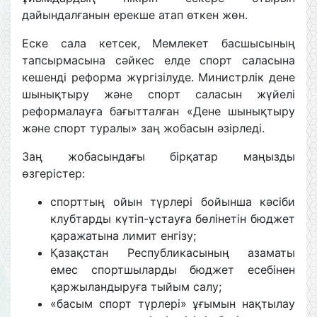
дайындалғанын ерекше атап өткен жөн.
Еске сала кетсек, Мемлекет басшысының
тапсырмасына сәйкес елде спорт саласына
кешенді реформа жүргізілуде. Министрлік дене
шынықтыру және спорт саласын жүйелі
реформалауға бағытталған «Дене шынықтыру
және спорт туралы» заң жобасын әзірледі.
️Заң жобасындағы бірқатар маңызды
өзгерістер:
спорттың ойын түрлері бойынша кәсіби
клубтарды күтіп-ұстауға бөлінетін бюджет
қаражатына лимит енгізу;
Қазақстан Республикасының азаматы
емес спортшыларды бюджет есебінен
қаржыландыруға тыйым салу;
«басым спорт түрлері» ұғымын нақтылау