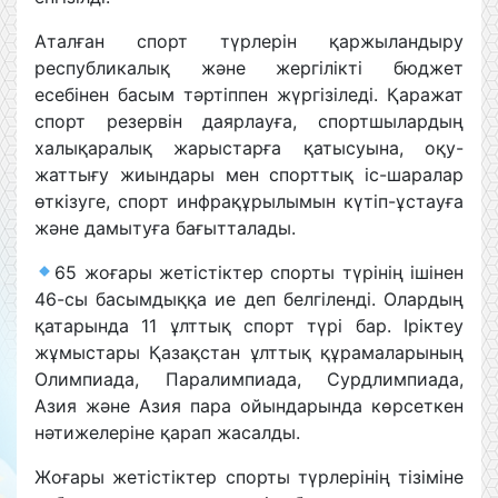
Аталған спорт түрлерін қаржыландыру
республикалық және жергілікті бюджет
есебінен басым тәртіппен жүргізіледі. Қаражат
спорт резервін даярлауға, спортшылардың
халықаралық жарыстарға қатысуына, оқу-
жаттығу жиындары мен спорттық іс-шаралар
өткізуге, спорт инфрақұрылымын күтіп-ұстауға
және дамытуға бағытталады.
65 жоғары жетістіктер спорты түрінің ішінен
46-сы басымдыққа ие деп белгіленді. Олардың
қатарында 11 ұлттық спорт түрі бар. Іріктеу
жұмыстары Қазақстан ұлттық құрамаларының
Олимпиада, Паралимпиада, Сурдлимпиада,
Азия және Азия пара ойындарында көрсеткен
нәтижелеріне қарап жасалды.
Жоғары жетістіктер спорты түрлерінің тізіміне