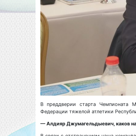
В преддверии старта Чемпионата М
Федерации тяжелой атлетики Республи
— Алдияр Джумагельдыевич, каков на
В связи с отстранением наша команда