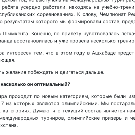
 ребята усердно работали, находясь на учебно-трен
спубликанских соревнованиях. К слову, Чемпионат Ре
 по результатам которого мы формировали состав, пре
 Шымкента. Конечно, по прилету чувствовалась легк
манда восстановилась и уже провела несколько тренир
а интересен тем, что в этом году в Ашхабаде предс
ующая.
ть желание побеждать и двигаться дальше.
 насколько он оптимальный?
ира проходит по новым категориям, которые были изм
 7 из которых являются олимпийскими. Мы постарал
 категориях. Думаю, что текущий состав является н
международных турниров, олимпийские призеры и че
хстана.