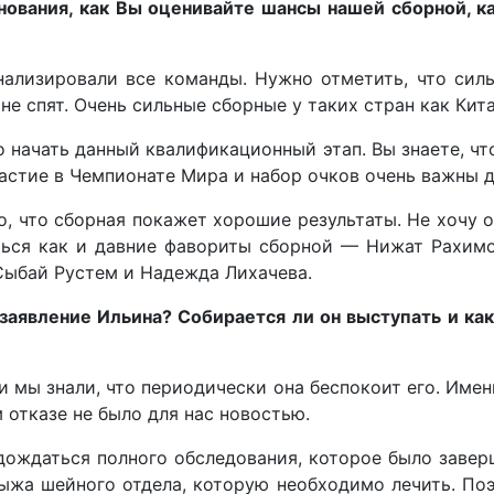
нования, как Вы оценивайте шансы нашей сборной, ка
ализировали все команды. Нужно отметить, что силь
не спят. Очень сильные сборные у таких стран как Кита
о начать данный квалификационный этап. Вы знаете, чт
астие в Чемпионате Мира и набор очков очень важны д
о, что сборная покажет хорошие результаты. Не хочу о
ться как и давние фавориты сборной — Нижат Рахимо
Сыбай Рустем и Надежда Лихачева.
аявление Ильина? Собирается ли он выступать и как
 и мы знали, что периодически она беспокоит его. Имен
 отказе не было для нас новостью.
дождаться полного обследования, которое было завер
ыжа шейного отдела, которую необходимо лечить. По