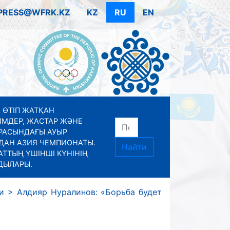
PRESS@WFRK.KZ
KZ
RU
EN
 ӨТІП ЖАТҚАН
ІМДЕР, ЖАСТАР ЖӘНЕ
РАСЫНДАҒЫ АУЫР
ДАН АЗИЯ ЧЕМПИОНАТЫ.
Найти
ТТЫҢ ҮШІНШІ КҮНІНІҢ
ДЫЛАРЫ.
и
>
Алдияр Нуралинов: «Борьба будет