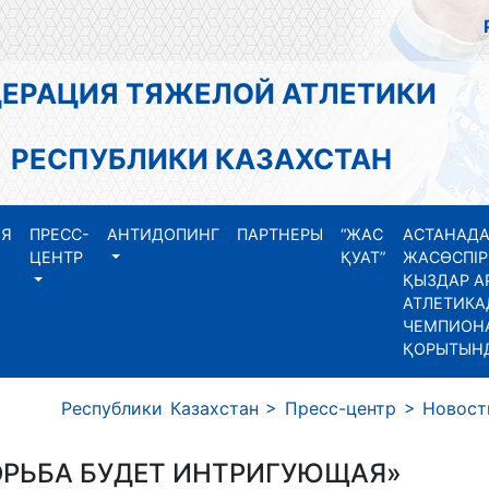
АЦИЯ ТЯЖЕЛОЙ АТЛЕТИКИ
СПУБЛИКИ КАЗАХСТАН
ИЯ
ПРЕСС-
АНТИДОПИНГ
ПАРТНЕРЫ
“ЖАС
АСТАНАДА
ЦЕНТР
ҚУАТ”
ЖАСӨСПІР
ҚЫЗДАР А
АТЛЕТИКА
ЧЕМПИОНА
ҚОРЫТЫН
 Республики Казахстан
>
Пресс-центр
>
Новост
ОРЬБА БУДЕТ ИНТРИГУЮЩАЯ»